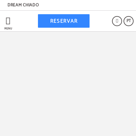
DREAM CHIADO
RESERVAR
PT
Proteção de Dados
MENU
RNET 23049/AL
Livro de Reclamações
Política de cookies
Aviso Legal