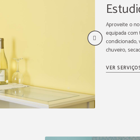
Estudi
Aproveite o n
equipada com t
condicionado, v
chuveiro, seca