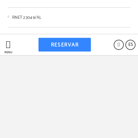
RNET 23049/AL
Livro de Reclamações
RESERVAR
ES
MENÚ
Política de cookies
Aviso legal
Powered by Keytel
Compra segura