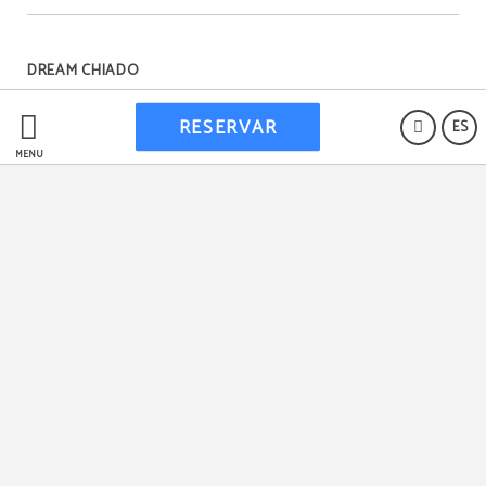
DREAM CHIADO
RESERVAR
ES
Protección de datos
MENÚ
RNET 23049/AL
Livro de Reclamações
Política de cookies
Aviso legal