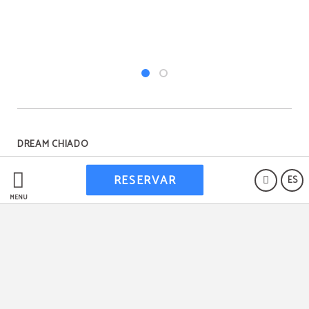
DREAM CHIADO
RESERVAR
ES
Protección de datos
MENÚ
RNET 23049/AL
Livro de Reclamações