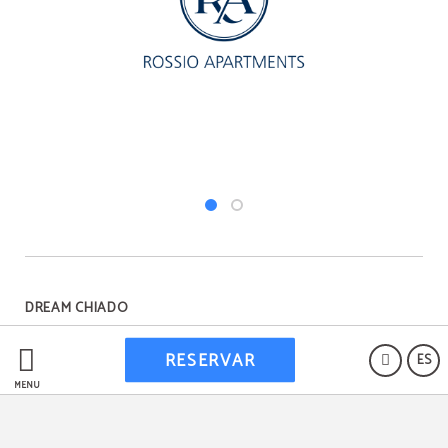
DREAM CHIADO
RESERVAR
ES
Protección de datos
MENÚ
RNET 23049/AL